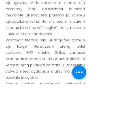
ajutegevust. Mida rohkem me oma aju
treenime, seda aktiivsemalt toimivad
neuronite ühendused parema ja vasaku
ajupoolkera vahel. Ja siis see, mis varem
tundus keeruline või isegi võimatu, muutub
lihtsaks ja arusaadavaks.
Vastavalt teaduslikele uuringutele toimub
aju kõige intensiivsem areng lastel
vanuses 4–12 aastat. Selles vanuses
omandatud oskused imenduvad kiiresti ja
kergesti ning püsivad aastaid. Just seetõttu
võivad need avaldada olulist mõju lapse
edukale tulevikule.
Seega toetab mentaalne aritmeetika
järgmist: poolkera vahelist suhtlemise
arengut; kiire arvutamise oskuste
arendamist ja intellektuaalse ja loova
potentsiaali täielikumat avamist;
enesekindluse arengut; tähelepanu ja
tähelepanelikkuse suurendamist; võõrkeelte