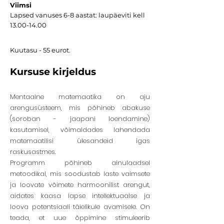
Viimsi
Lapsed vanuses 6-8 aastat: laupäeviti kell
13.00-14.00
Kuutasu - 55 eurot.
Kursuse kirjeldus
Mentaalne matemaatika on aju
arengusüsteem, mis põhineb abakuse
(soroban - jaapani loendamine)
kasutamisel, võimaldades lahendada
matemaatilisi ülesandeid igas
raskusastmes.
Programm põhineb ainulaadsel
metoodikal, mis soodustab laste vaimsete
ja loovate võimete harmoonilist arengut,
aidates kaasa lapse intellektuaalse ja
loova potentsiaali täielikule avamisele. On
teada, et uue õppimine stimuleerib