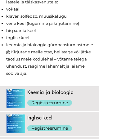
lastele ja täiskasvanutele:
vokaal
klaver, solfedžo, muusikalugu
vene keel (lugemine ja kirjutamine)
hispaania keel
inglise keel
keemia ja bioloogia gümnaasiumiastmele
📩 Kirjutage meile otse, helistage või jätke
taotlus meie kodulehel – võtame teiega
ühendust, räägime lähemalt ja leiame
sobiva aja.
Keemia ja bioloogia
Registreerumine
Inglise keel
Registreerumine