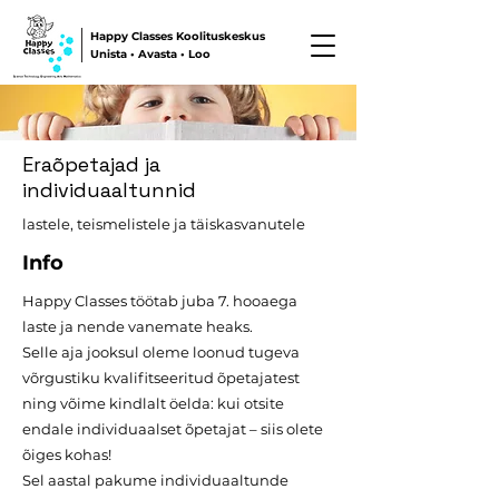
Happy Classes Koolituskeskus
Unista • Avasta • Loo
Eraõpetajad ja
individuaaltunnid
lastele, teismelistele ja täiskasvanutele
Info
Happy Classes töötab juba 7. hooaega
laste ja nende vanemate heaks.
Selle aja jooksul oleme loonud tugeva
võrgustiku kvalifitseeritud õpetajatest
ning võime kindlalt öelda: kui otsite
endale individuaalset õpetajat – siis olete
õiges kohas!
Sel aastal pakume individuaaltunde