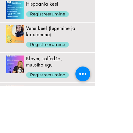
Hispaania keel
Registreerumine
Vene keel (lugemine ja
kirjutamine)
Registreerumine
Klaver, solfedžo,
muusikalugu
Registreerumine
Vokaal
Registreerumine
:
Eraõpetajatele
Lugupeetud pedagoogid, Happy Classes
pakub töövõimalusi. Kui soovite töötada