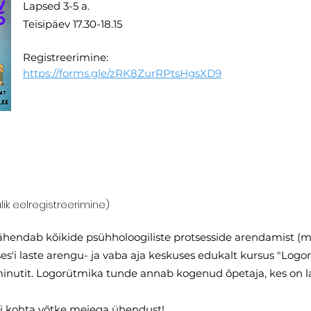
Lapsed 3-5 a.
Teisipäev 17.30-18.15
Registreerimine:
https://forms.gle/zRK8ZurRPtsHgsXD9
lik eelregistreerimine)
hendab kõikide psühholoogiliste protsesside arendamist (m
s'i laste arengu- ja vaba aja keskuses edukalt kursus "Logor
 minutit. Logorütmika tunde annab kogenud õpetaja, kes on l
pi kohta võtke meiega ühendust!