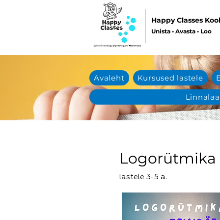
Happy Classes Koo
Unista • Avasta • Loo
Avaleht
Kursused lastele
Linnalaa
Logorütmika 
lastele 3-5 a.