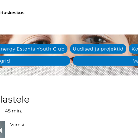
lituskeskus
Energy Estonia Youth Club
Uudised ja projektid
Ko
grid
Vä
lastele
45 min.
Viimsi