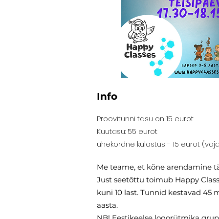
Info
Proovitunni tasu on 15 eurot
Kuutasu: 55 eurot
ühekordne külastus - 15 eurot (vaja
Me teame, et kõne arendamine tä
Just seetõttu toimub Happy Classe
kuni 10 last. Tunnid kestavad 45
aasta.
NB! Eestikeelse logorütmika gru