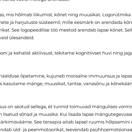
ness, mis hõlmab liikumist, kõnet ning muusikat. Logorütmi
e ja harjutuste süsteemil, mille eesmärk on arendada kõne
ikat. See logopeedilise töö meetod arendab lapse kõnet. Se
avaid ülesandeid.
i ja kehalist aktiivsust, tekitame kognitiivset huvi ning ja
häälduse õpetamine, kujuneb moraalne immuunsus ja lapses 
us kasutame mänge, muusikat, tantse, vanasõnu ja kõnekää
us on seotud sellega, et tunnid toimuvad mängulises vormis.
on lisatud sõnad ja muusika. Kui lisada lapse mängutegevuss
märkimisväärne. See teraapia aitab lapsel ruumis hõlpsamini
andab üld- ja peenmotoorikat, leevendab psühhoemotsionaalse