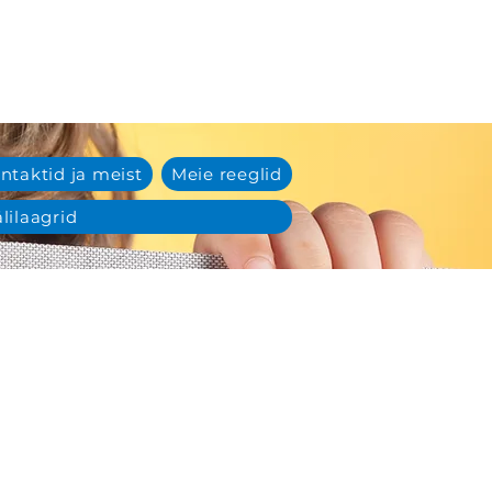
ntaktid ja meist
Meie reeglid
lilaagrid