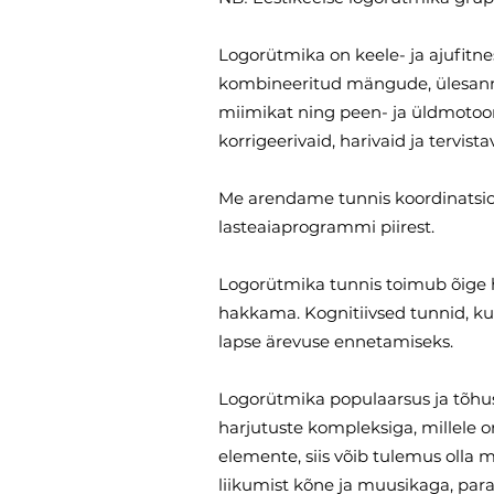
Logorütmika on keele- ja ajufit
kombineeritud mängude, ülesannet
miimikat ning peen- ja üldmotoor
korrigeerivaid, harivaid ja tervist
Me arendame tunnis koordinatsioon
lasteaiaprogrammi piirest.
Logorütmika tunnis toimub õige 
hakkama. Kognitiivsed tunnid, k
lapse ärevuse ennetamiseks.
Logorütmika populaarsus ja tõhus
harjutuste kompleksiga, millele 
elemente, siis võib tulemus olla 
liikumist kõne ja muusikaga, par