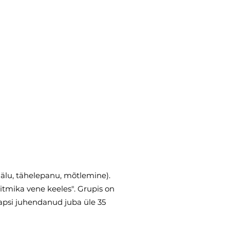
älu, tähelepanu, mõtlemine).
itmika vene keeles". Grupis on
apsi juhendanud juba üle 35