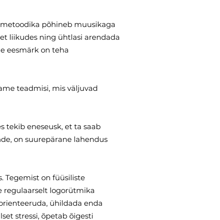
ka metoodika põhineb muusikaga
t liikudes ning ühtlasi arendada
lle eesmärk on teha
game teadmisi, mis väljuvad
tekib eneseusk, et ta saab
nde, on suurepärane lahendus
 Tegemist on füüsiliste
e regulaarselt logorütmika
 orienteeruda, ühildada enda
t stressi, õpetab õigesti