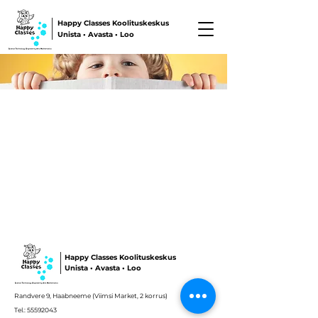
Happy Classes Koolituskeskus
Unista • Avasta • Loo
Happy Classes Koolituskeskus
Unista • Avasta • Loo
Randvere 9, Haabneeme (Viimsi Market, 2 korrus)
Tel.:
55592043