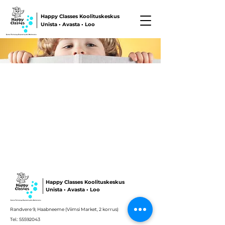
Happy Classes Koolituskeskus
Unista • Avasta • Loo
Happy Classes Koolituskeskus
Unista • Avasta • Loo
Randvere 9, Haabneeme (Viimsi Market, 2 korrus)
Tel.:
55592043