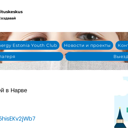
lituskeskus
Создавай
ergy Estonia Youth Club
Новости и проекты
Кон
лагеря
Выезд
ей в Нарве
5hisEKv2jWb7