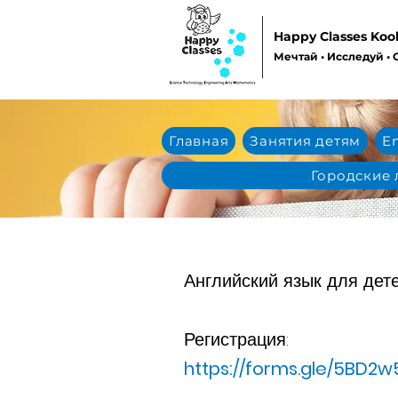
Happy Classes Koo
Мечтай • Исследуй • 
Главная
Занятия детям
En
Городские 
Английский язык для дет
Регистрация:
https://forms.gle/5BD2w