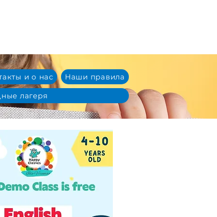
такты и о нас
Наши правила
ные лагеря