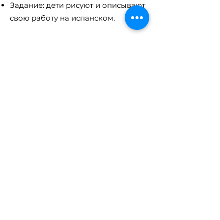
Задание: дети рисуют и описывают
свою работу на испанском.
16. Архитекторы и здания 🏰
Антонио Гауди и Саграда
Фамилия.
Знаменитые дворцы и парки.
Словарь: «дом», «улица», «церковь»,
«парк».
Игра: «Построй свой дом и
расскажи про него на испанском».
17. Достопримечательности
Испании 🌍
Барселона, Мадрид, Севилья.
Знаковые места: музей Прадо,
Альгамбра, Парк Гуэль.