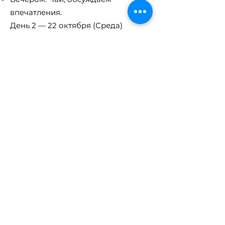
впечатления.
День 2 — 22 октября (Среда)
Отправляемся на занятие и
соревнование по дрифту в CUFA
12.00 – DRIFT
Возвращаемся в Виймси на обед
Рисование в графичном стиле и
командные задания
День 3 — 23 октября (Четверг)
Утро: Поход в музей KUMU
(экскурсия и творческое задание
«Что запомнилось?»).
Обед
После обеда: Инженерия – строим
простые механизмы/конструкции и
командные игры на свежем
воздухе.