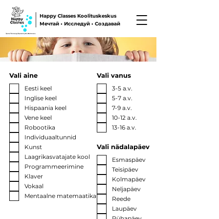
Happy Classes Koolituskeskus
Мечтай • Исследуй • Создавай
Vali aine
Vali vanus
Eesti keel
3-5 a.v.
Inglise keel
5-7 a.v.
Hispaania keel
7-9 a.v.
Vene keel
10-12 a.v.
Robootika
13-16 a.v.
Individuaaltunnid
Vali nädalapäev
Kunst
Laagrikasvatajate kool
Esmaspäev
Programmeerimine
Teisipäev
Klaver
Kolmapäev
Vokaal
Neljapäev
Mentaalne matemaatika
Reede
Laupäev
Pühapäev