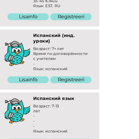
35-45 €/kuu
Язык: EST, RU
Lisainfo
Registreeri
Испанский (инд.
уроки)
Возраст: 7+ лет
Время по договорённости
с учителем
-
Язык: испанский
Lisainfo
Registreeri
Испанский язык
Возраст: 7-13
лет
-
-
-
Язык: испанский