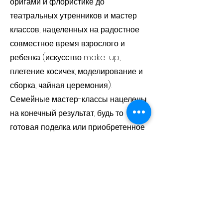
оригами и флористике до
театральных утренников и мастер
классов, нацеленных на радостное
совместное время взрослого и
ребенка (искусство make-up,
плетение косичек, моделирование и
сборка, чайная церемония).
Семейные мастер-классы нацелены
на конечный результат, будь то
готовая поделка или приобретенное
умение.
Следите за расписанием на сайте и
на нашей страничке в
Facebook –
Happy Classes
! Успейте посетить
самые интересные и оригинальные