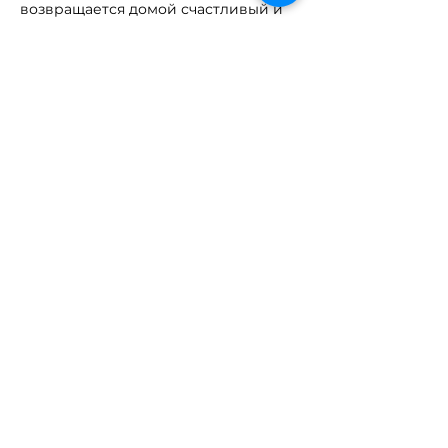
возвращается домой счастливый и
уставший “в хорошем смысле”
Стоимость
: 74 евро / день (all in)
Регистрация и даты
- по форме в
описании.
Ждём вас на склонах и в классах -
Happy Classes и Time to Surf!
Регистрация
:
https://forms.gle/B7DdPqSSaRfb8euk8
Наши контакты:
55592043
Надежда
55512872
Андрей
Happy Classes Koolituskeskus