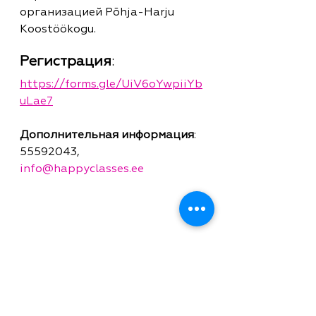
организацией Põhja-Harju 
Koostöökogu.
Регистрация
:
https://forms.gle/UiV6oYwpiiYb
uLae7
Дополнительная информация
: 
55592043, 
info@happyclasses.ee