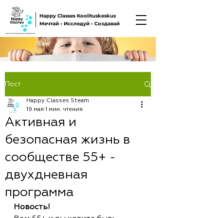
Happy Classes Koolituskeskus
Мечтай • Исследуй • Создавай
Пост
Happy Classes Steam
19 мая
1 мин. чтения
Активная и
безопасная жизнь в
сообществе 55+ -
двухдневная
программа
Новость!