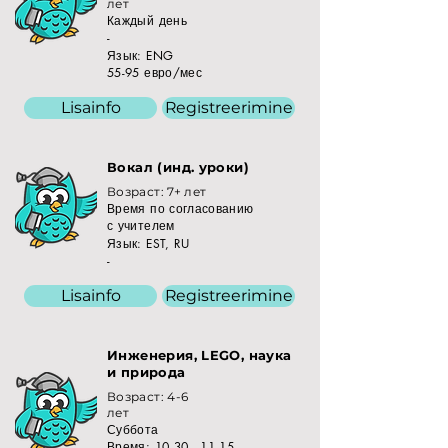
лет
Каждый день
-
Язык: ENG
55-95 евро/мес
Lisainfo
Registreerimine
Вокал (инд. уроки)
Возраст: 7+ лет
Время по согласованию
с учителем
Язык: EST, RU
-
Lisainfo
Registreerimine
Инженерия, LEGO, наука
и природа
Возраст: 4-6
лет
Суббота
Время:
10.30 - 11.15