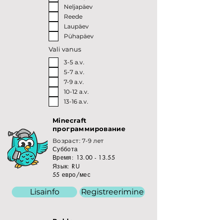
Neljapäev
Reede
Laupäev
Pühapäev
Vali vanus
3-5 a.v.
5-7 a.v.
7-9 a.v.
10-12 a.v.
13-16 a.v.
Minecraft
программирование
Возраст: 7-9 лет
Суббота
Время:
13.00 - 13.55
Язык: RU
55 евро/мес
Lisainfo
Registreerimine