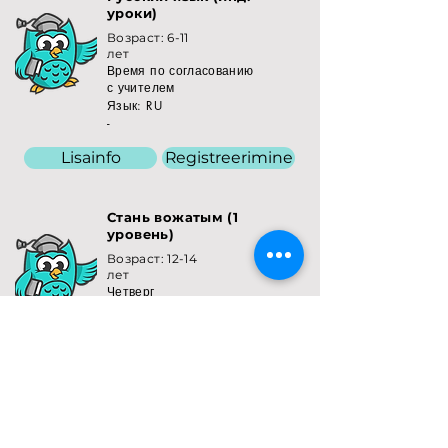
уроки)
Возраст: 6-11
лет
Время по согласованию
с учителем
Язык: RU
-
Lisainfo
Registreerimine
Стань вожатым (1
уровень)
Возраст: 12-14
лет
Четверг
Время:
16.00 - 19.00
Язык: RU
5-месячный курс
Lisainfo
Registreerimine
Стань вожатым (2