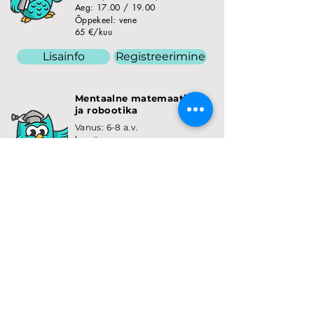
Aeg: 17.00 / 19.00
Õppekeel: vene
65 €/kuu
Lisainfo
Registreerimine
Mentaalne matemaatika
ja robootika
Vanus: 6-8 a.v.
Laupäev
Aeg:
13.00-14.00
Õppekeel: vene
55 €/kuus
Lisainfo
Registreerimine
Minecraft
programmeerimine
Vanus: 7-9 a.v.
Laupäev
Aeg:
13.00 - 13.55
Õppekeel: vene