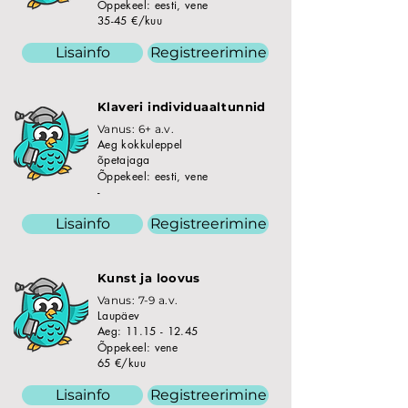
Õppekeel: eesti, vene
35-45 €/kuu
Lisainfo
Registreerimine
Klaveri individuaaltunnid
Vanus: 6+ a.v.
Aeg kokkuleppel
õpetajaga
Õppekeel: eesti, vene
-
Lisainfo
Registreerimine
Kunst ja loovus
Vanus: 7-9 a.v.
Laupäev
Aeg:
11.15 - 12.45
Õppekeel: vene
65 €/kuu
Lisainfo
Registreerimine