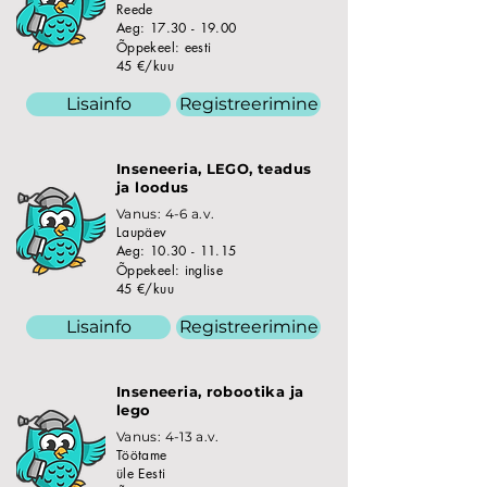
Reede
Aeg:
17.30 - 19.00
Õppekeel: eesti
45 €/kuu
Lisainfo
Registreerimine
Inseneeria, LEGO, teadus
ja loodus
Vanus: 4-6 a.v.
Laupäev
Aeg:
10.30 - 11.15
Õppekeel: inglise
45 €/kuu
Lisainfo
Registreerimine
Inseneeria, robootika ja
lego
Vanus: 4-13 a.v.
Töötame
üle Eesti