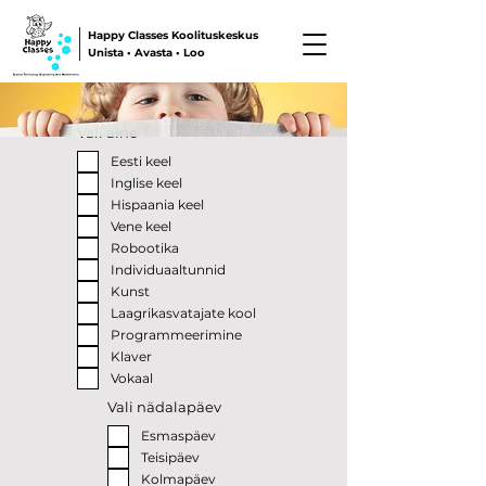
Happy Classes Koolituskeskus
Unista • Avasta • Loo
Vali aine
Eesti keel
Inglise keel
Hispaania keel
Vene keel
Robootika
Individuaaltunnid
Kunst
Laagrikasvatajate kool
Programmeerimine
Klaver
Vokaal
Vali nädalapäev
Esmaspäev
Teisipäev
Kolmapäev