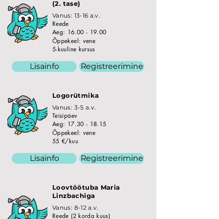
(2. tase)
Vanus: 13-16 a.v.
Reede
Aeg:
16.00 - 19.00
Õppekeel: vene
5-kuuline kursus
Lisainfo
Registreerimine
Logorütmika
Vanus: 3-5 a.v.
Teisipäev
Aeg:
17.30 - 18.15
Õppekeel: vene
55 €/kuu
Lisainfo
Registreerimine
Loovtöötuba Maria
Linzbachiga
Vanus: 8-12 a.v.
Reede (2 korda kuus)