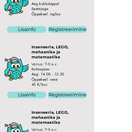
Aeg kokkuleppel
õpetajaga
Õppekeel: inglise
-
Lisainfo
Registreerimine
Inseneeria, LEGO,
mehaanika ja
matemaatika
Vanus: 7-9 a.v.
Kolmapäev
Aeg:
14.00 - 15.30
Õppekeel: vene
45 €/kuu
Lisainfo
Registreerimine
Inseneeria, LEGO,
mehaanika ja
matemaatika
Vanus: 7-9 a.v.