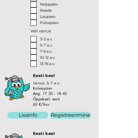
Neljapäev
Reede
Laupäev
Pühapäev
Vali vanus
3-5 a.v.
5-7 a.v.
7-9 a.v.
10-12 a.v.
13-16 a.v.
Eesti keel
Vanus: 5-7 a.v.
Kolmapäev
Aeg:
17.30 - 18.45
Õppekeel: eesti
65 €/kuu
Lisainfo
Registreerimine
Eesti keel