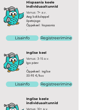
Hispaania keele
individuaaltunnid
Vanus: 7+ a.v.
Aeg kokkuleppel
õpetajaga
Õppekeel: hispaania
-
Lisainfo
Registreerimine
Inglise keel
Vanus: 3-15 a.v.
Iga päev
-
Õppekeel: inglise
55-95 €/kuu
Lisainfo
Registreerimine
Inglise keele
individuaaltunnid
Vanus: 10+ a.v.